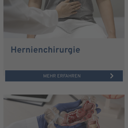
Hernienchirurgie
MEHR ERFAHREN