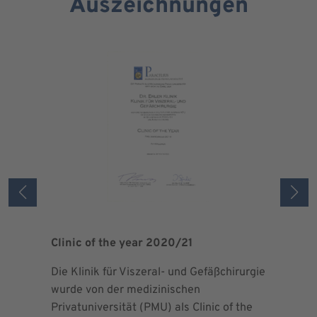
Auszeichnungen
Clinic of the year 2020/21
Patient 
Die Klinik für Viszeral- und Gefäßchirurgie
Als zertif
wurde von der medizinischen
dem Blut 
Privatuniversität (PMU) als Clinic of the
Blutprodu