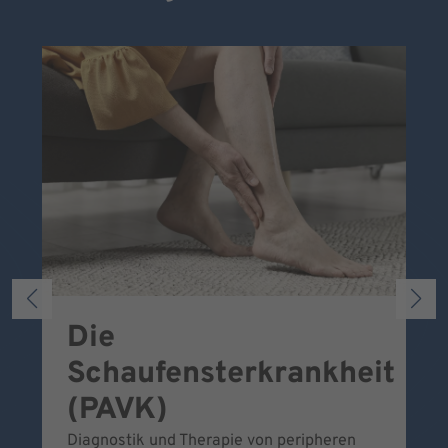
Die
S
Schaufensterkrankheit
Wa
To
(PAVK)
Be
Diagnostik und Therapie von peripheren