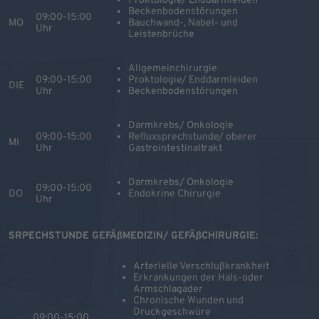
Proktologie/ Enddarmleiden
Beckenbodenstörungen
09:00-15:00
MO
Bauchwand-, Nabel- und
Uhr
Leistenbrüche
Allgemeinchirurgie
09:00-15:00
Proktologie/ Enddarmleiden
DIE
Uhr
Beckenbodenstörungen
Darmkrebs/ Onkologie
09:00-15:00
Refluxsprechstunde/ oberer
MI
Uhr
Gastrointestinaltrakt
Darmkrebs/ Onkologie
09:00-15:00
DO
Endokrine Chirurgie
Uhr
SRPECHSTUNDE GEFÄßMEDIZIN/ GEFÄßCHIRURGIE:
Arterielle Verschlußkrankheit
Erkrankungen der Hals-oder
Armschlagader
Chronische Wunden und
Druckgeschwüre
09:00-15:00