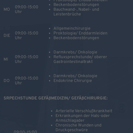
Proktologie/ Enddarmleiden
Beckenbodenstörungen
09:00-15:00
MO
Bauchwand-, Nabel- und
Uhr
Leistenbrüche
Allgemeinchirurgie
09:00-15:00
Proktologie/ Enddarmleiden
DIE
Uhr
Beckenbodenstörungen
Darmkrebs/ Onkologie
09:00-15:00
Refluxsprechstunde/ oberer
MI
Uhr
Gastrointestinaltrakt
Darmkrebs/ Onkologie
09:00-15:00
DO
Endokrine Chirurgie
Uhr
SRPECHSTUNDE GEFÄßMEDIZIN/ GEFÄßCHIRURGIE:
Arterielle Verschlußkrankheit
Erkrankungen der Hals-oder
Armschlagader
Chronische Wunden und
Druckgeschwüre
09:00-15:00