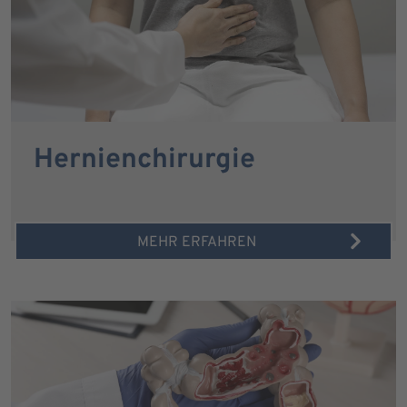
Hernienchirurgie
MEHR ERFAHREN