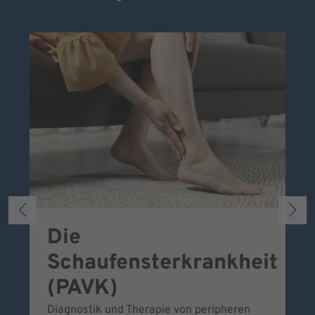
Die
S
Schaufensterkrankheit
Wa
To
(PAVK)
Be
Diagnostik und Therapie von peripheren