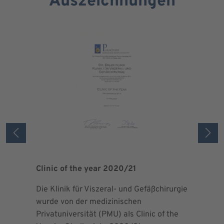
Auszeichnungen
Clinic of the year 2020/21
Patient 
Die Klinik für Viszeral- und Gefäßchirurgie
Als zertif
wurde von der medizinischen
dem Blut 
Privatuniversität (PMU) als Clinic of the
Blutprodu