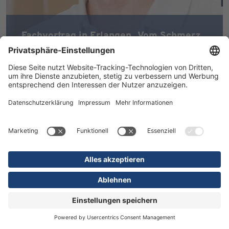
Fachvortrag in Erlangen „Vom Schmerz
zur Stärke": jetzt nochmal ansehen!
MEHR ERFAHREN
ALLE NEWS