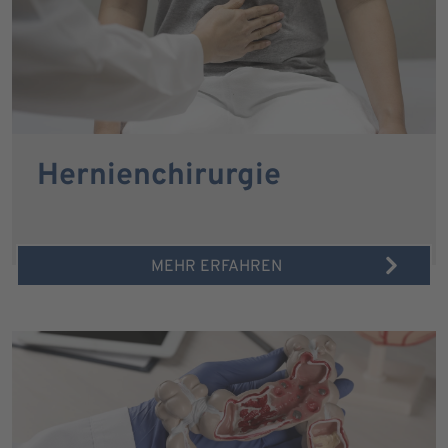
Hernienchirurgie
MEHR ERFAHREN