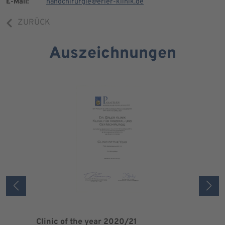
E-Mail:
handchirurgie@erler-klinik.de
ZURÜCK
Auszeichnungen
Clinic of the year 2020/21
Patient 