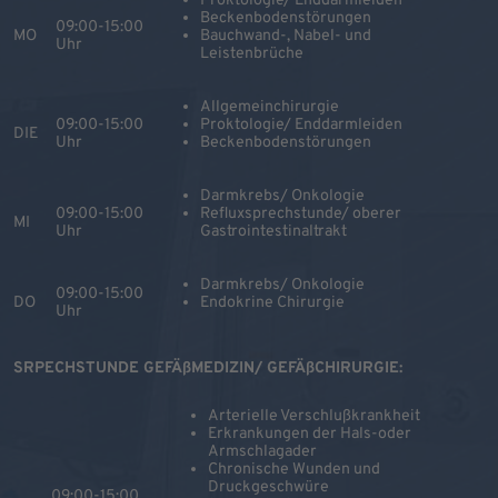
Proktologie/ Enddarmleiden
Beckenbodenstörungen
09:00-15:00
MO
Bauchwand-, Nabel- und
Uhr
Leistenbrüche
Allgemeinchirurgie
09:00-15:00
Proktologie/ Enddarmleiden
DIE
Uhr
Beckenbodenstörungen
Darmkrebs/ Onkologie
09:00-15:00
Refluxsprechstunde/ oberer
MI
Uhr
Gastrointestinaltrakt
Darmkrebs/ Onkologie
09:00-15:00
DO
Endokrine Chirurgie
Uhr
SRPECHSTUNDE GEFÄßMEDIZIN/ GEFÄßCHIRURGIE:
Arterielle Verschlußkrankheit
Erkrankungen der Hals-oder
Armschlagader
Chronische Wunden und
Druckgeschwüre
09:00-15:00