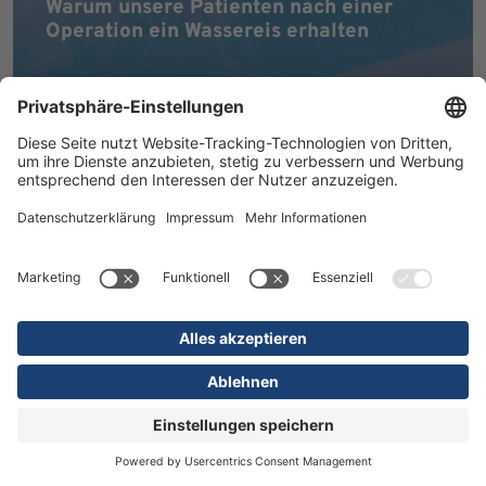
Warum unsere Patienten nach einer
Operation ein Wassereis erhalten
MEHR ERFAHREN
16.07.2026
Kliniken
Orthopädie