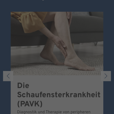
Die
S
Schaufensterkrankheit
Wa
To
(PAVK)
Be
Diagnostik und Therapie von peripheren