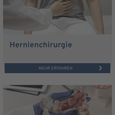
Hernienchirurgie
MEHR ERFAHREN