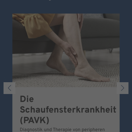
Die
S
Schaufensterkrankheit
Wa
To
(PAVK)
Be
Diagnostik und Therapie von peripheren