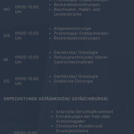
Proktologie/ Enddarmleiden
Beckenbodenstörungen
09:00-15:00
MO
Bauchwand-, Nabel- und
Uhr
Leistenbrüche
Allgemeinchirurgie
09:00-15:00
Proktologie/ Enddarmleiden
DIE
Uhr
Beckenbodenstörungen
Darmkrebs/ Onkologie
09:00-15:00
Refluxsprechstunde/ oberer
MI
Uhr
Gastrointestinaltrakt
Darmkrebs/ Onkologie
09:00-15:00
DO
Endokrine Chirurgie
Uhr
SRPECHSTUNDE GEFÄßMEDIZIN/ GEFÄßCHIRURGIE:
Arterielle Verschlußkrankheit
Erkrankungen der Hals-oder
Armschlagader
Chronische Wunden und
Druckgeschwüre
09:00-15:00