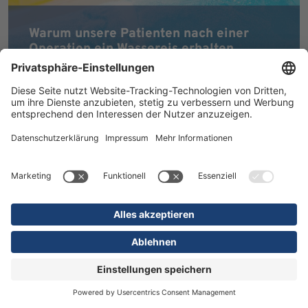
Warum unsere Patienten nach einer
Operation ein Wassereis erhalten
MEHR ERFAHREN
16.07.2026
Kliniken
Orthopädie