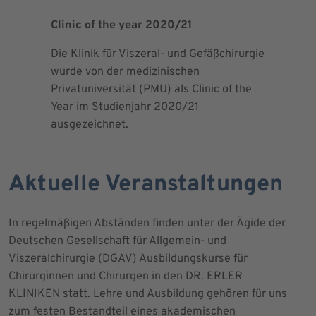
Clinic of the year 2020/21
Patient 
Die Klinik für Viszeral- und Gefäßchirurgie
Als zertif
wurde von der medizinischen
dem Blut 
Privatuniversität (PMU) als Clinic of the
Blutprodu
Year im Studienjahr 2020/21
ausgezeichnet.
Aktuelle Veranstaltungen
In regelmäßigen Abständen finden unter der Ägide der
Deutschen Gesellschaft für Allgemein- und
Viszeralchirurgie (DGAV) Ausbildungskurse für
Chirurginnen und Chirurgen in den DR. ERLER
KLINIKEN statt. Lehre und Ausbildung gehören für uns
zum festen Bestandteil eines akademischen