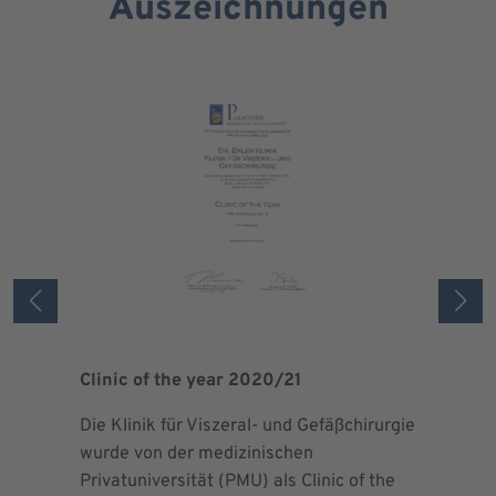
Auszeichnungen
Clinic of the year 2020/21
Patient 
Die Klinik für Viszeral- und Gefäßchirurgie
Als zertif
wurde von der medizinischen
dem Blut 
Privatuniversität (PMU) als Clinic of the
Blutprodu