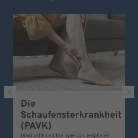
Die
S
Schaufensterkrankheit
Wa
To
(PAVK)
Be
Diagnostik und Therapie von peripheren