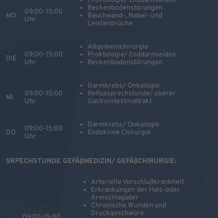
Proktologie/ Enddarmleiden
Beckenbodenstörungen
09:00-15:00
MO
Bauchwand-, Nabel- und
Uhr
Leistenbrüche
Allgemeinchirurgie
09:00-15:00
Proktologie/ Enddarmleiden
DIE
Uhr
Beckenbodenstörungen
Darmkrebs/ Onkologie
09:00-15:00
Refluxsprechstunde/ oberer
MI
Uhr
Gastrointestinaltrakt
Darmkrebs/ Onkologie
09:00-15:00
DO
Endokrine Chirurgie
Uhr
SRPECHSTUNDE GEFÄßMEDIZIN/ GEFÄßCHIRURGIE:
Arterielle Verschlußkrankheit
Erkrankungen der Hals-oder
Armschlagader
Chronische Wunden und
Druckgeschwüre
09:00-15:00