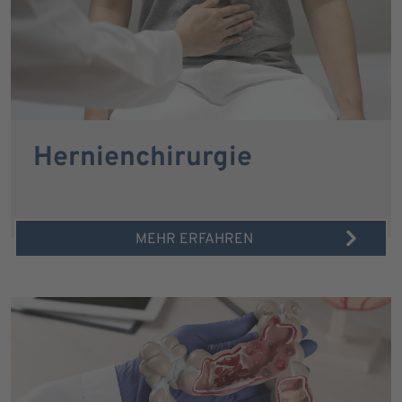
Hernienchirurgie
MEHR ERFAHREN