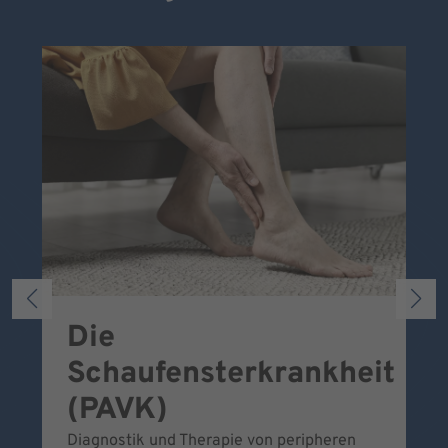
Die
S
Schaufensterkrankheit
Wa
To
(PAVK)
Be
Diagnostik und Therapie von peripheren