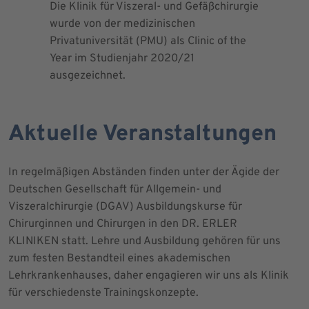
Die Klinik für Viszeral- und Gefäßchirurgie
Als zertif
wurde von der medizinischen
dem Blut 
Privatuniversität (PMU) als Clinic of the
Blutprodu
Year im Studienjahr 2020/21
ausgezeichnet.
Aktuelle Veranstaltungen
In regelmäßigen Abständen finden unter der Ägide der
Deutschen Gesellschaft für Allgemein- und
Viszeralchirurgie (DGAV) Ausbildungskurse für
Chirurginnen und Chirurgen in den DR. ERLER
KLINIKEN statt. Lehre und Ausbildung gehören für uns
zum festen Bestandteil eines akademischen
Lehrkrankenhauses, daher engagieren wir uns als Klinik
für verschiedenste Trainingskonzepte.