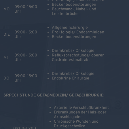
Proktologie/ Enddarmleiden
Beckenbodenstörungen
09:00-15:00
MO
Bauchwand-, Nabel- und
Uhr
Leistenbrüche
Allgemeinchirurgie
09:00-15:00
Proktologie/ Enddarmleiden
DIE
Uhr
Beckenbodenstörungen
Darmkrebs/ Onkologie
09:00-15:00
Refluxsprechstunde/ oberer
MI
Uhr
Gastrointestinaltrakt
Darmkrebs/ Onkologie
09:00-15:00
DO
Endokrine Chirurgie
Uhr
SRPECHSTUNDE GEFÄßMEDIZIN/ GEFÄßCHIRURGIE:
Arterielle Verschlußkrankheit
Erkrankungen der Hals-oder
Armschlagader
Chronische Wunden und
Druckgeschwüre
09:00-15:00