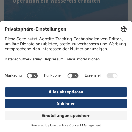
Operation ein Wassereis erhalten
MEHR ERFAHREN
16.07.2026
Kliniken
Orthopädie