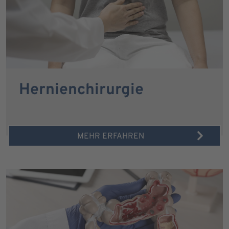
Hernienchirurgie
MEHR ERFAHREN