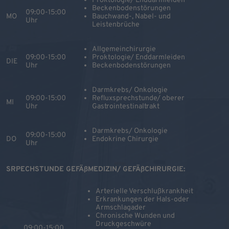
Proktologie/ Enddarmleiden
Beckenbodenstörungen
09:00-15:00
MO
Bauchwand-, Nabel- und
Uhr
Leistenbrüche
Allgemeinchirurgie
09:00-15:00
Proktologie/ Enddarmleiden
DIE
Uhr
Beckenbodenstörungen
Darmkrebs/ Onkologie
09:00-15:00
Refluxsprechstunde/ oberer
MI
Uhr
Gastrointestinaltrakt
Darmkrebs/ Onkologie
09:00-15:00
DO
Endokrine Chirurgie
Uhr
SRPECHSTUNDE GEFÄßMEDIZIN/ GEFÄßCHIRURGIE:
Arterielle Verschlußkrankheit
Erkrankungen der Hals-oder
Armschlagader
Chronische Wunden und
Druckgeschwüre
09:00-15:00