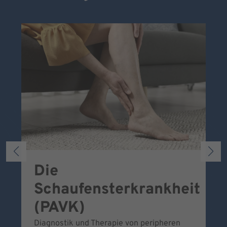
Die
S
Schaufensterkrankheit
Wa
To
(PAVK)
Be
Diagnostik und Therapie von peripheren