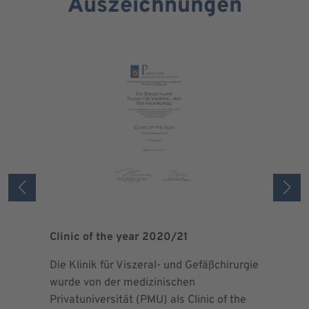
Auszeichnungen
Clinic of the year 2020/21
Patient 
Die Klinik für Viszeral- und Gefäßchirurgie
Als zertif
wurde von der medizinischen
dem Blut 
Privatuniversität (PMU) als Clinic of the
Blutprodu