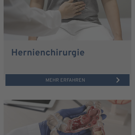
Hernienchirurgie
MEHR ERFAHREN