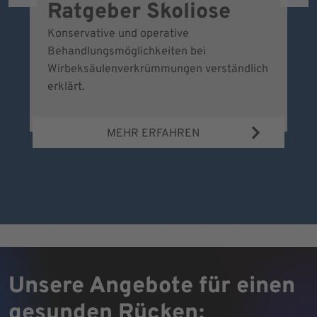
Ratgeber Skoliose
D
S
Konservative und operative
Behandlungsmöglichkeiten bei
B
Wirbeksäulenverkrümmungen verständlich
Vo
erklärt.
ve
hi
MEHR ERFAHREN
a
Unsere Angebote für einen
gesunden Rücken: