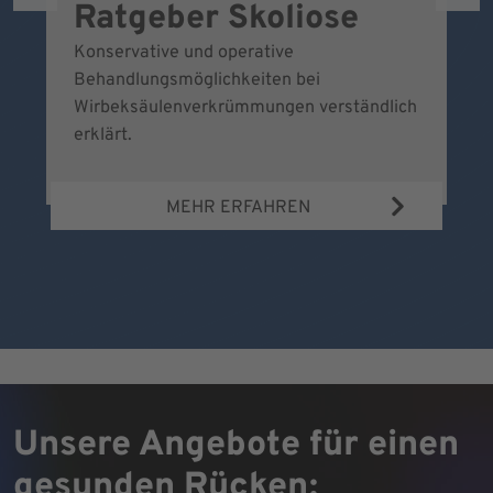
Ratgeber Skoliose
D
S
Konservative und operative
Behandlungsmöglichkeiten bei
B
Wirbeksäulenverkrümmungen verständlich
Vo
erklärt.
ve
hi
MEHR ERFAHREN
a
Unsere Angebote für einen
gesunden Rücken: