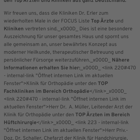
den Top Ärzten und Kliniken aus ganz Deutschland.
Wir freuen uns, dass die Kliniken Dr. Erler zum
wiederholten Male in der FOCUS Liste
Top Ärzte
und
Kliniken
vertreten sind._x000D_ Dies ist eine besondere
Auszeichnung für unser gesamtes Haus und spornt uns
alle gemeinsam an, unser bewährtes Konzept aus
moderner Heilkunde, therapeutischer Betreuung und
persönlicher Fürsorge weiterzuführen._x000D_
Nähere
Informationen erhalten Sie hier:
_x000D_ <link 220#470
- internal-link "Öffnet internen Link im aktuellen
Fenster">Klinik für Orthopädie unter den
TOP
Fachkliniken im Bereich Orthopädie
</link>_x000D_
<link 220#470 - internal-link "Öffnet internen Link im
aktuellen Fenster">Herr Dr. A. Müller, Leitender Arzt der
Klinik für Orthopädie unter den
TOP Ärzten im Bereich
Hüftchirurgie
</link>_x000D_ <link 223 - internal-link
"Öffnet internen Link im aktuellen Fenster">Herr Priv.-
Doz. Dr. Schaller, Chefarzt der Klinik für Handchirurgie,