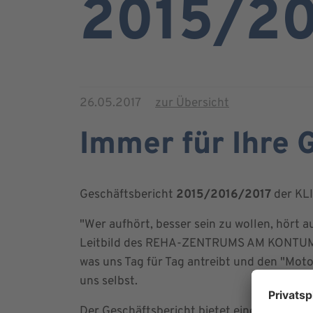
2015/20
26.05.2017
zur Übersicht
Immer für Ihre 
Geschäftsbericht
2015/2016/2017
der KL
"Wer aufhört, besser sein zu wollen, hört a
Leitbild des REHA-ZENTRUMS AM KONTUMAZG
was uns Tag für Tag antreibt und den "Moto
uns selbst.
Der Geschäftsbericht bietet einen Einblick 