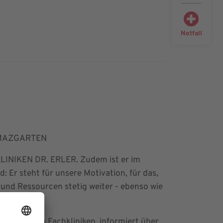
Notfall
UMAZGARTEN
er KLINIKEN DR. ERLER. Zudem ist er im
 steht für unsere Motivation, für das,
 und Ressourcen stetig weiter - ebenso wie
er einzelnen Fachkliniken, informiert über