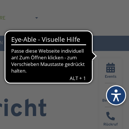
RE
N
AKTUELLES & KONTAKT
Events
icht
Besucher
Rückruf