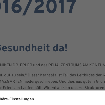
16/2017
Gesundheit da!
INIKEN DR. ERLER und des REHA-ZENTRUMS AM KONT
uf, gut zu sein." Dieser Kernsatz ist Teil des Leitbildes d
ARTEN niedergeschrieben. Und dies aus gutem Grund: Er
r Erler" am Laufen hält. Wir entwickeln unsere Strukturen
in die Struktur- und Leistungsdaten, enthält Zahlen unser