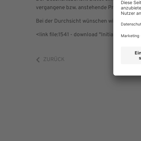
vergangene bzw. anstehende Projekte und 
Bei der Durchsicht wünschen wir Ihnen vie
<link file:1541 - download "Initiates file
ZURÜCK