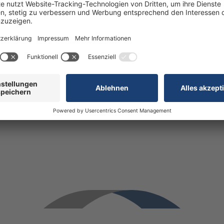
zeigt das gesamte Leistungsangebot unseres Hauses auf.
l Freude sowie die richtige Mischung aus Informationsge
 download">Hier gelangen Sie direkt zum Geschäftsbericht 