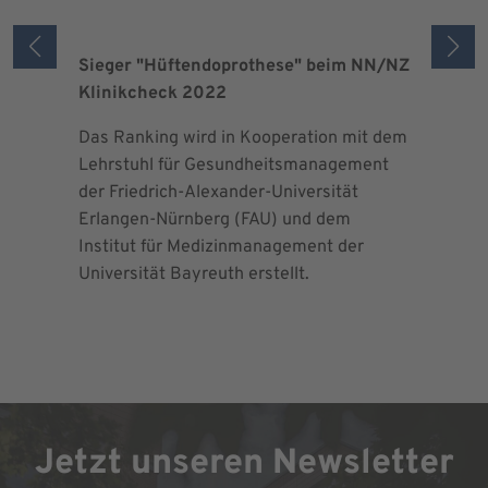
Sieger "Hüftendoprothese" beim NN/NZ
Zertifizi
Klinikcheck 2022
der Maxi
Das Ranking wird in Kooperation mit dem
Seit 2013 
Lehrstuhl für Gesundheitsmanagement
EndoProt
der Friedrich-Alexander-Universität
Maximalv
Erlangen-Nürnberg (FAU) und dem
Richtlini
Institut für Medizinmanagement der
für Ortho
Universität Bayreuth erstellt.
Chirurgie 
Jetzt unseren Newsletter