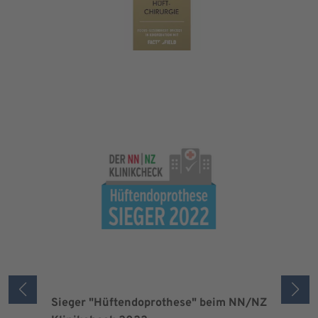
Sieger "Hüftendoprothese" beim NN/NZ
Zertifizi