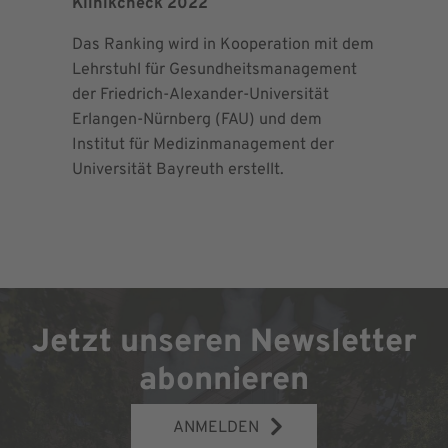
Klinikcheck 2022
der Maxi
Das Ranking wird in Kooperation mit dem
Seit 2013 
Lehrstuhl für Gesundheitsmanagement
EndoProt
der Friedrich-Alexander-Universität
Maximalv
Erlangen-Nürnberg (FAU) und dem
Richtlini
Institut für Medizinmanagement der
für Ortho
Universität Bayreuth erstellt.
Chirurgie 
Jetzt unseren Newsletter
abonnieren
ANMELDEN