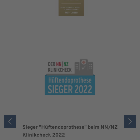
Sieger "Hüftendoprothese" beim NN/NZ
Zertifizi
Klinikcheck 2022
der Maxi