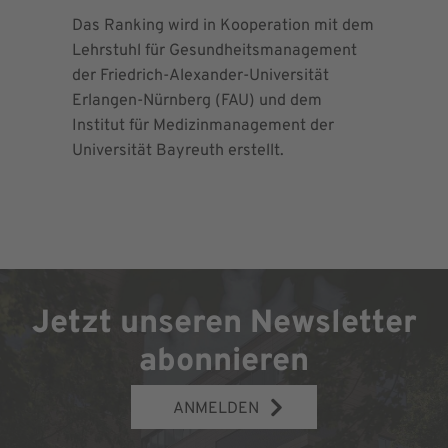
Das Ranking wird in Kooperation mit dem
Seit 2013 
Lehrstuhl für Gesundheitsmanagement
EndoProt
der Friedrich-Alexander-Universität
Maximalv
Erlangen-Nürnberg (FAU) und dem
Richtlini
Institut für Medizinmanagement der
für Ortho
Universität Bayreuth erstellt.
Chirurgie 
Jetzt unseren Newsletter
abonnieren
ANMELDEN