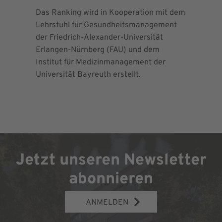
Das Ranking wird in Kooperation mit dem
Seit 2013 
Lehrstuhl für Gesundheitsmanagement
EndoProt
der Friedrich-Alexander-Universität
Maximalv
Erlangen-Nürnberg (FAU) und dem
Richtlini
Institut für Medizinmanagement der
für Ortho
Universität Bayreuth erstellt.
Chirurgie 
Jetzt unseren Newsletter
abonnieren
ANMELDEN