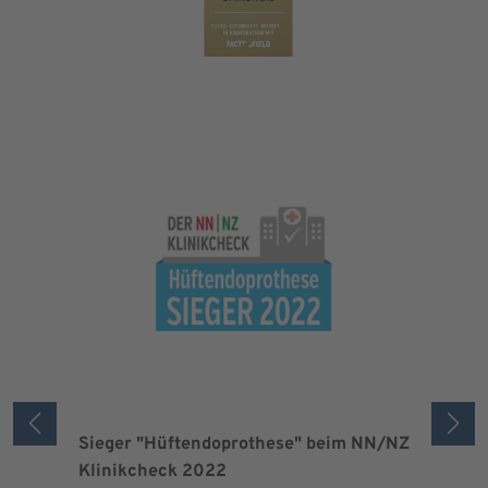
Sieger "Hüftendoprothese" beim NN/NZ
Zertifizi
Klinikcheck 2022
der Maxi