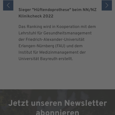
Sieger "Hüftendoprothese" beim NN/NZ
Zertifizi
Klinikcheck 2022
der Maxi
Das Ranking wird in Kooperation mit dem
Seit 2013 
Lehrstuhl für Gesundheitsmanagement
EndoProt
der Friedrich-Alexander-Universität
Maximalv
Erlangen-Nürnberg (FAU) und dem
Richtlini
Institut für Medizinmanagement der
für Ortho
Universität Bayreuth erstellt.
Chirurgie 
Jetzt unseren Newsletter
abonnieren