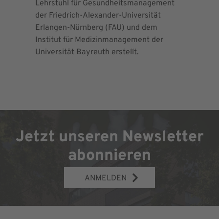
Lehrstuhl für Gesundheitsmanagement
EndoProt
der Friedrich-Alexander-Universität
Maximalv
Erlangen-Nürnberg (FAU) und dem
Richtlini
Institut für Medizinmanagement der
für Ortho
Universität Bayreuth erstellt.
Chirurgie 
Jetzt unseren Newsletter
abonnieren
ANMELDEN