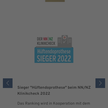
Sieger "Hüftendoprothese" beim NN/NZ
Zertifizi
Klinikcheck 2022
der Maxi
Das Ranking wird in Kooperation mit dem
Seit 2013 