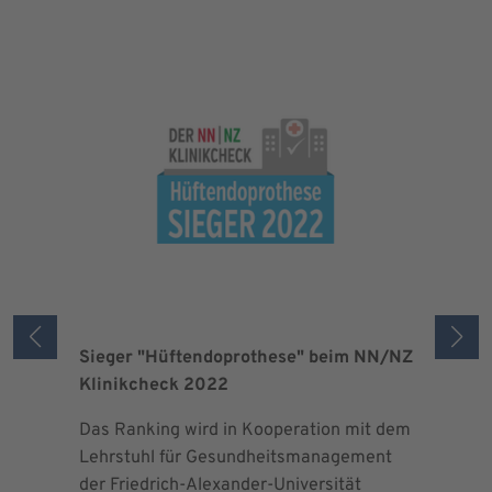
Sieger "Hüftendoprothese" beim NN/NZ
Zertifizi
Klinikcheck 2022
der Maxi
Das Ranking wird in Kooperation mit dem
Seit 2013 
Lehrstuhl für Gesundheitsmanagement
EndoProt
der Friedrich-Alexander-Universität
Maximalv