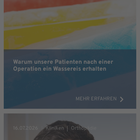
Warum unsere Patienten nach einer
Operation ein Wassereis erhalten
MEHR ERFAHREN
16.07.2026
Kliniken
Orthopädie