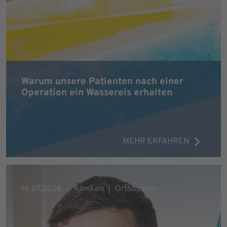
Warum unsere Patienten nach einer
Operation ein Wassereis erhalten
MEHR ERFAHREN
16.07.2026
Kliniken
Orthopädie