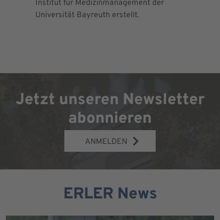
Institut für Medizinmanagement der
für Ortho
Universität Bayreuth erstellt.
Chirurgie 
Jetzt unseren Newsletter
abonnieren
ANMELDEN
ERLER News