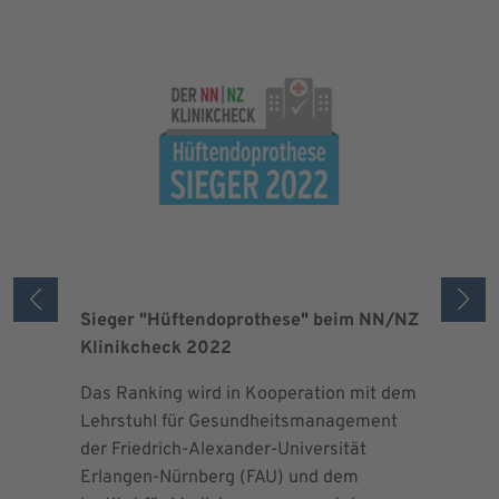
Sieger "Hüftendoprothese" beim NN/NZ
Zertifizi
Klinikcheck 2022
der Maxi
Das Ranking wird in Kooperation mit dem
Seit 2013 
Lehrstuhl für Gesundheitsmanagement
EndoProt
der Friedrich-Alexander-Universität
Maximalv
Erlangen-Nürnberg (FAU) und dem
Richtlini