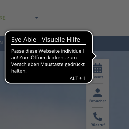
RE
N
AKTUELLES & KONTAKT
Events
Besucher
Rückruf