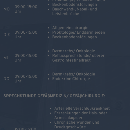
Proktologie/ Enddarmleiden
Beckenbodenstörungen
09:00-15:00
MO
Bauchwand-, Nabel- und
Uhr
Leistenbrüche
Allgemeinchirurgie
09:00-15:00
Proktologie/ Enddarmleiden
DIE
Uhr
Beckenbodenstörungen
Darmkrebs/ Onkologie
09:00-15:00
Refluxsprechstunde/ oberer
MI
Uhr
Gastrointestinaltrakt
Darmkrebs/ Onkologie
09:00-15:00
DO
Endokrine Chirurgie
Uhr
SRPECHSTUNDE GEFÄßMEDIZIN/ GEFÄßCHIRURGIE:
Arterielle Verschlußkrankheit
Erkrankungen der Hals-oder
Armschlagader
Chronische Wunden und
Druckgeschwüre
09:00-15:00