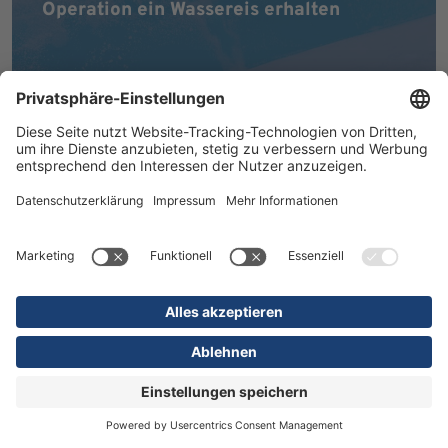
Operation ein Wassereis erhalten
MEHR ERFAHREN
16.07.2026
Kliniken
Orthopädie