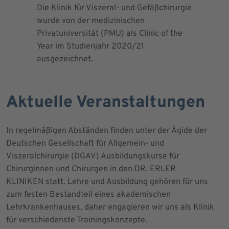
Die Klinik für Viszeral- und Gefäßchirurgie
Als zertif
wurde von der medizinischen
dem Blut 
Privatuniversität (PMU) als Clinic of the
Blutprodu
Year im Studienjahr 2020/21
ausgezeichnet.
Aktuelle Veranstaltungen
In regelmäßigen Abständen finden unter der Ägide der
Deutschen Gesellschaft für Allgemein- und
Viszeralchirurgie (DGAV) Ausbildungskurse für
Chirurginnen und Chirurgen in den DR. ERLER
KLINIKEN statt. Lehre und Ausbildung gehören für uns
zum festen Bestandteil eines akademischen
Lehrkrankenhauses, daher engagieren wir uns als Klinik
für verschiedenste Trainingskonzepte.