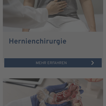
Hernienchirurgie
MEHR ERFAHREN