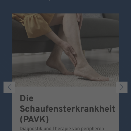
Die
S
Schaufensterkrankheit
Wa
To
(PAVK)
Be
Diagnostik und Therapie von peripheren