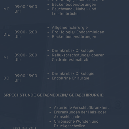
Proktologie/ Enddarmleiden
Beckenbodenstörungen
09:00-15:00
MO
Bauchwand-, Nabel- und
Uhr
Leistenbrüche
Allgemeinchirurgie
09:00-15:00
Proktologie/ Enddarmleiden
DIE
Uhr
Beckenbodenstörungen
Darmkrebs/ Onkologie
09:00-15:00
Refluxsprechstunde/ oberer
MI
Uhr
Gastrointestinaltrakt
Darmkrebs/ Onkologie
09:00-15:00
DO
Endokrine Chirurgie
Uhr
SRPECHSTUNDE GEFÄßMEDIZIN/ GEFÄßCHIRURGIE:
Arterielle Verschlußkrankheit
Erkrankungen der Hals-oder
Armschlagader
Chronische Wunden und
Druckgeschwüre
09:00-15:00