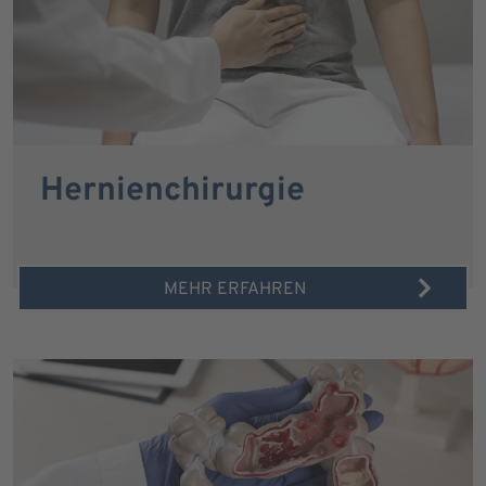
Hernienchirurgie
MEHR ERFAHREN