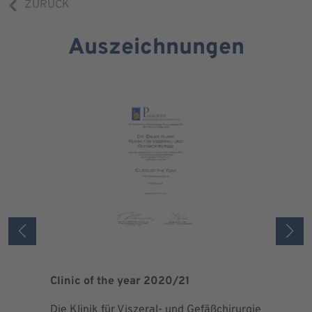
ZURÜCK
Auszeichnungen
Clinic of the year 2020/21
Patient 
Die Klinik für Viszeral- und Gefäßchirurgie
Als zertif