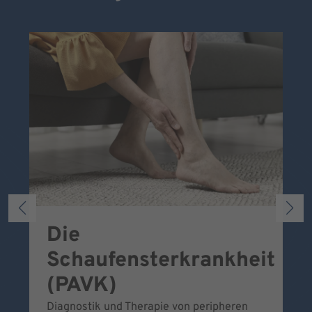
Die
S
Schaufensterkrankheit
Wa
To
(PAVK)
Be
Diagnostik und Therapie von peripheren