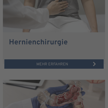
Hernienchirurgie
MEHR ERFAHREN