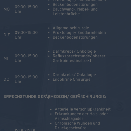
Proktologie/ Enddarmleiden
Beckenbodenstörungen
09:00-15:00
MO
Bauchwand-, Nabel- und
Uhr
Leistenbrüche
Allgemeinchirurgie
09:00-15:00
Proktologie/ Enddarmleiden
DIE
Uhr
Beckenbodenstörungen
Darmkrebs/ Onkologie
09:00-15:00
Refluxsprechstunde/ oberer
MI
Uhr
Gastrointestinaltrakt
Darmkrebs/ Onkologie
09:00-15:00
DO
Endokrine Chirurgie
Uhr
SRPECHSTUNDE GEFÄßMEDIZIN/ GEFÄßCHIRURGIE:
Arterielle Verschlußkrankheit
Erkrankungen der Hals-oder
Armschlagader
Chronische Wunden und
Druckgeschwüre
09:00-15:00