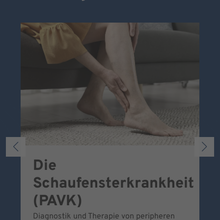
Die
S
Schaufensterkrankheit
Wa
To
(PAVK)
Be
Diagnostik und Therapie von peripheren