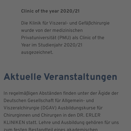
Clinic of the year 2020/21
Patient 
Die Klinik für Viszeral- und Gefäßchirurgie
Als zertif
wurde von der medizinischen
dem Blut 
Privatuniversität (PMU) als Clinic of the
Blutprodu
Year im Studienjahr 2020/21
ausgezeichnet.
Aktuelle Veranstaltungen
In regelmäßigen Abständen finden unter der Ägide der
Deutschen Gesellschaft für Allgemein- und
Viszeralchirurgie (DGAV) Ausbildungskurse für
Chirurginnen und Chirurgen in den DR. ERLER
KLINIKEN statt. Lehre und Ausbildung gehören für uns
zum festen Bestandteil eines akademischen