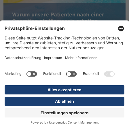
Warum unsere Patienten nach einer
Operation ein Wassereis erhalten
MEHR ERFAHREN
16.07.2026
Kliniken
Orthopädie