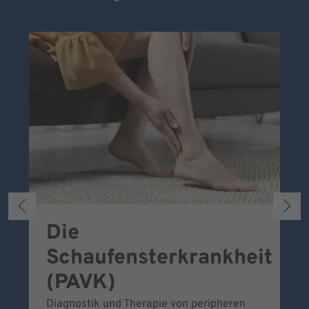
Die
S
Schaufensterkrankheit
Wa
To
(PAVK)
Be
Diagnostik und Therapie von peripheren