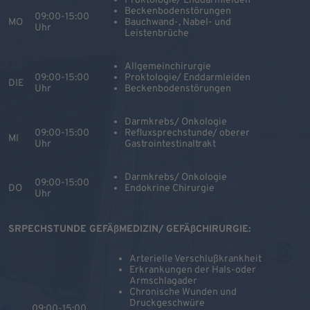
Proktologie/ Enddarmleiden
Beckenbodenstörungen
09:00-15:00
MO
Bauchwand-, Nabel- und
Uhr
Leistenbrüche
Allgemeinchirurgie
09:00-15:00
Proktologie/ Enddarmleiden
DIE
Uhr
Beckenbodenstörungen
Darmkrebs/ Onkologie
09:00-15:00
Refluxsprechstunde/ oberer
MI
Uhr
Gastrointestinaltrakt
Darmkrebs/ Onkologie
09:00-15:00
DO
Endokrine Chirurgie
Uhr
SRPECHSTUNDE GEFÄßMEDIZIN/ GEFÄßCHIRURGIE:
Arterielle Verschlußkrankheit
Erkrankungen der Hals-oder
Armschlagader
Chronische Wunden und
Druckgeschwüre
09:00-15:00