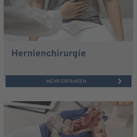
Hernienchirurgie
MEHR ERFAHREN