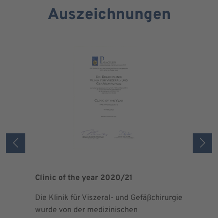
Auszeichnungen
Clinic of the year 2020/21
Patient 
Die Klinik für Viszeral- und Gefäßchirurgie
Als zertif
wurde von der medizinischen
dem Blut 