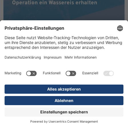
Operation ein Wassereis erhalten
MEHR ERFAHREN
16.07.2026
Kliniken
Orthopädie