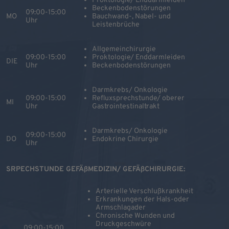
Proktologie/ Enddarmleiden
Beckenbodenstörungen
09:00-15:00
MO
Bauchwand-, Nabel- und
Uhr
Leistenbrüche
Allgemeinchirurgie
09:00-15:00
Proktologie/ Enddarmleiden
DIE
Uhr
Beckenbodenstörungen
Darmkrebs/ Onkologie
09:00-15:00
Refluxsprechstunde/ oberer
MI
Uhr
Gastrointestinaltrakt
Darmkrebs/ Onkologie
09:00-15:00
DO
Endokrine Chirurgie
Uhr
SRPECHSTUNDE GEFÄßMEDIZIN/ GEFÄßCHIRURGIE:
Arterielle Verschlußkrankheit
Erkrankungen der Hals-oder
Armschlagader
Chronische Wunden und
Druckgeschwüre
09:00-15:00