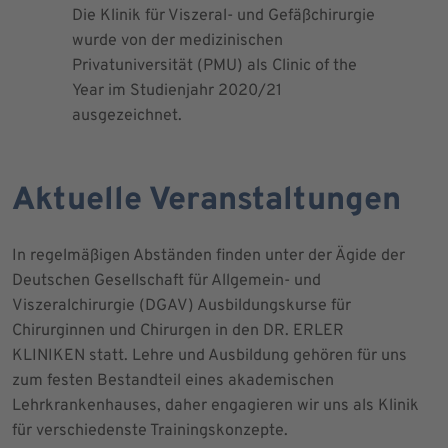
Die Klinik für Viszeral- und Gefäßchirurgie
Als zertif
wurde von der medizinischen
dem Blut 
Privatuniversität (PMU) als Clinic of the
Blutprodu
Year im Studienjahr 2020/21
ausgezeichnet.
Aktuelle Veranstaltungen
In regelmäßigen Abständen finden unter der Ägide der
Deutschen Gesellschaft für Allgemein- und
Viszeralchirurgie (DGAV) Ausbildungskurse für
Chirurginnen und Chirurgen in den DR. ERLER
KLINIKEN statt. Lehre und Ausbildung gehören für uns
zum festen Bestandteil eines akademischen
Lehrkrankenhauses, daher engagieren wir uns als Klinik
für verschiedenste Trainingskonzepte.