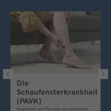
Die
S
Schaufensterkrankheit
Wa
To
(PAVK)
Be
Diagnostik und Therapie von peripheren