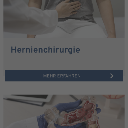
Hernienchirurgie
MEHR ERFAHREN