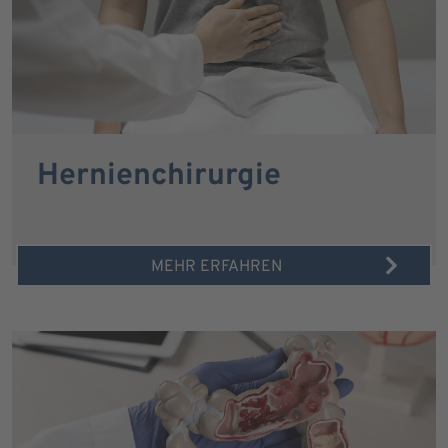
Hernienchirurgie
MEHR ERFAHREN