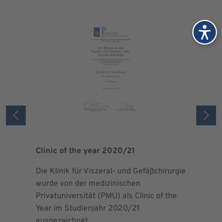
Clinic of the year 2020/21
Patient 
Die Klinik für Viszeral- und Gefäßchirurgie
Als zertif
wurde von der medizinischen
dem Blut 
Privatuniversität (PMU) als Clinic of the
Blutprodu
Year im Studienjahr 2020/21
ausgezeichnet.