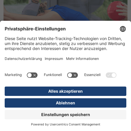
Ihre Gesundheit im Mittelpunkt -
Therapeutische Vielfalt in der DR.
ERLER REHA
Spezialisten für Arbeitsunfälle, Neue
Pflegedienstleitung, Test. Train. Perform.
MEHR ERFAHREN
03.08.2026
Kliniken
Anästhesie