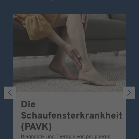
Die
S
Schaufensterkrankheit
Wa
To
(PAVK)
Be
Diagnostik und Therapie von peripheren