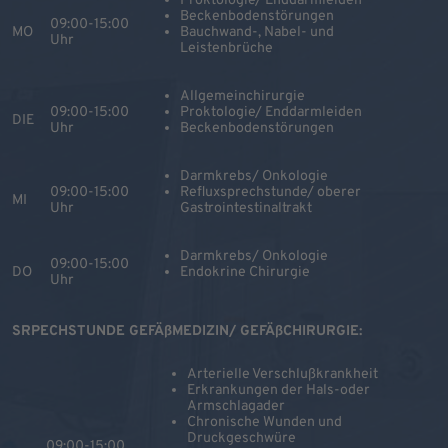
Proktologie/ Enddarmleiden
Beckenbodenstörungen
09:00-15:00
MO
Bauchwand-, Nabel- und
Uhr
Leistenbrüche
Allgemeinchirurgie
09:00-15:00
Proktologie/ Enddarmleiden
DIE
Uhr
Beckenbodenstörungen
Darmkrebs/ Onkologie
09:00-15:00
Refluxsprechstunde/ oberer
MI
Uhr
Gastrointestinaltrakt
Darmkrebs/ Onkologie
09:00-15:00
DO
Endokrine Chirurgie
Uhr
SRPECHSTUNDE GEFÄßMEDIZIN/ GEFÄßCHIRURGIE:
Arterielle Verschlußkrankheit
Erkrankungen der Hals-oder
Armschlagader
Chronische Wunden und
Druckgeschwüre
09:00-15:00