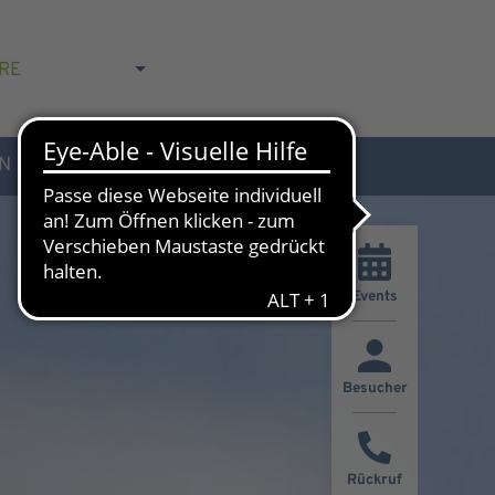
RE
N
AKTUELLES & KONTAKT
Events
Besucher
Rückruf