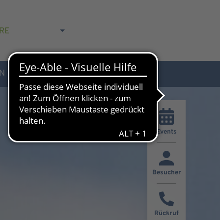
RE
N
AKTUELLES & KONTAKT
Events
Besucher
Rückruf