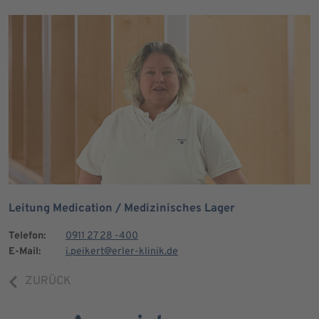
Leitung Medication / Medizinisches Lager
Telefon:
0911 27 28 -400
E-Mail:
i.peikert@erler-klinik.de
ZURÜCK