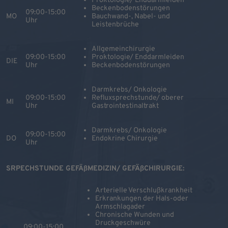
Proktologie/ Enddarmleiden
Beckenbodenstörungen
09:00-15:00
MO
Bauchwand-, Nabel- und
Uhr
Leistenbrüche
Allgemeinchirurgie
09:00-15:00
Proktologie/ Enddarmleiden
DIE
Uhr
Beckenbodenstörungen
Darmkrebs/ Onkologie
09:00-15:00
Refluxsprechstunde/ oberer
MI
Uhr
Gastrointestinaltrakt
Darmkrebs/ Onkologie
09:00-15:00
DO
Endokrine Chirurgie
Uhr
SRPECHSTUNDE GEFÄßMEDIZIN/ GEFÄßCHIRURGIE:
Arterielle Verschlußkrankheit
Erkrankungen der Hals-oder
Armschlagader
Chronische Wunden und
Druckgeschwüre
09:00-15:00