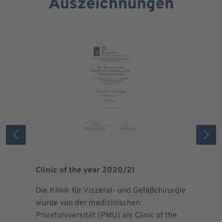
Auszeichnungen
Clinic of the year 2020/21
Patient 
Die Klinik für Viszeral- und Gefäßchirurgie
Als zertif
wurde von der medizinischen
dem Blut 
Privatuniversität (PMU) als Clinic of the
Blutprodu