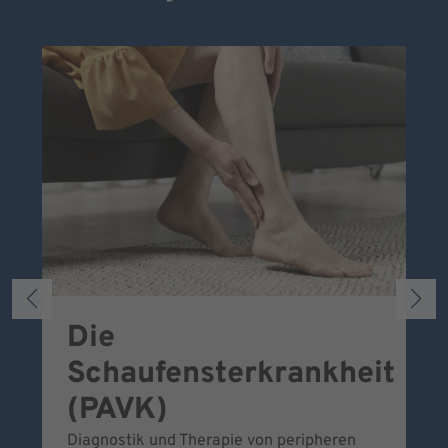
Die
S
Schaufensterkrankheit
Wa
To
(PAVK)
Be
Diagnostik und Therapie von peripheren