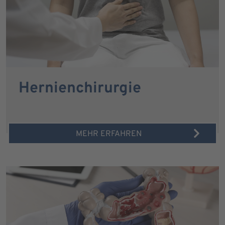
Hernienchirurgie
MEHR ERFAHREN