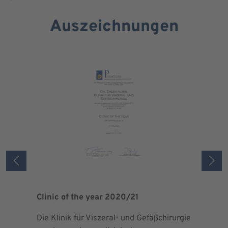
Auszeichnungen
Clinic of the year 2020/21
Patient 
Die Klinik für Viszeral- und Gefäßchirurgie
Als zertif