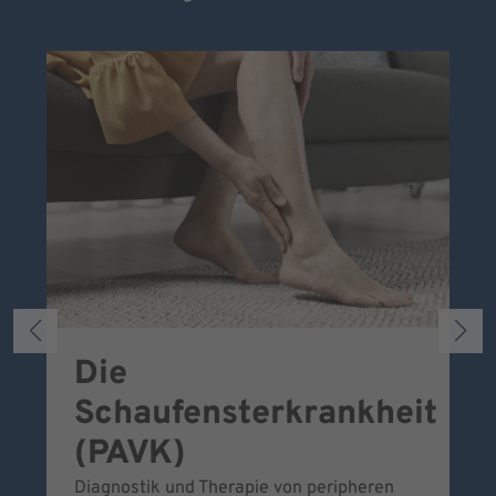
Die
S
Schaufensterkrankheit
Wa
To
(PAVK)
Be
Diagnostik und Therapie von peripheren