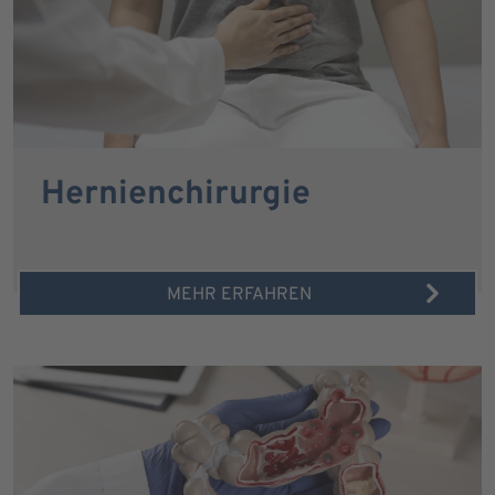
Hernienchirurgie
MEHR ERFAHREN