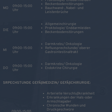
Proktologie/ Enddarmleiden
Beckenbodenstörungen
09:00-15:00
MO
Bauchwand-, Nabel- und
Uhr
Leistenbrüche
Allgemeinchirurgie
09:00-15:00
Proktologie/ Enddarmleiden
DIE
Uhr
Beckenbodenstörungen
Darmkrebs/ Onkologie
09:00-15:00
Refluxsprechstunde/ oberer
MI
Uhr
Gastrointestinaltrakt
Darmkrebs/ Onkologie
09:00-15:00
DO
Endokrine Chirurgie
Uhr
SRPECHSTUNDE GEFÄßMEDIZIN/ GEFÄßCHIRURGIE:
Arterielle Verschlußkrankheit
Erkrankungen der Hals-oder
Armschlagader
Chronische Wunden und
Druckgeschwüre
09:00-15:00