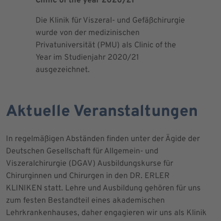
Clinic of the year 2020/21
Patient 
Die Klinik für Viszeral- und Gefäßchirurgie
Als zertif
wurde von der medizinischen
dem Blut 
Privatuniversität (PMU) als Clinic of the
Blutprodu
Year im Studienjahr 2020/21
ausgezeichnet.
Aktuelle Veranstaltungen
In regelmäßigen Abständen finden unter der Ägide der
Deutschen Gesellschaft für Allgemein- und
Viszeralchirurgie (DGAV) Ausbildungskurse für
Chirurginnen und Chirurgen in den DR. ERLER
KLINIKEN statt. Lehre und Ausbildung gehören für uns
zum festen Bestandteil eines akademischen
Lehrkrankenhauses, daher engagieren wir uns als Klinik