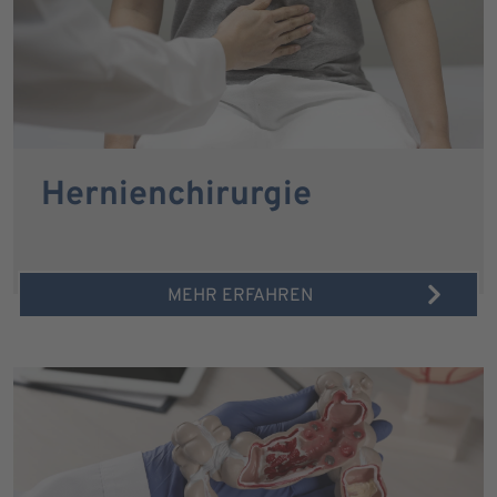
Hernienchirurgie
MEHR ERFAHREN