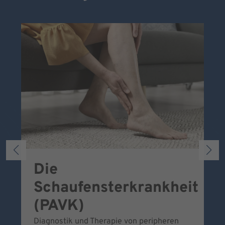
Die
S
Schaufensterkrankheit
Wa
To
(PAVK)
Be
Diagnostik und Therapie von peripheren