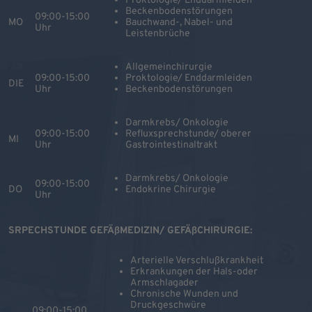
Proktologie/ Enddarmleiden
Beckenbodenstörungen
09:00-15:00
MO
Bauchwand-, Nabel- und
Uhr
Leistenbrüche
Allgemeinchirurgie
09:00-15:00
Proktologie/ Enddarmleiden
DIE
Uhr
Beckenbodenstörungen
Darmkrebs/ Onkologie
09:00-15:00
Refluxsprechstunde/ oberer
MI
Uhr
Gastrointestinaltrakt
Darmkrebs/ Onkologie
09:00-15:00
DO
Endokrine Chirurgie
Uhr
SRPECHSTUNDE GEFÄßMEDIZIN/ GEFÄßCHIRURGIE:
Arterielle Verschlußkrankheit
Erkrankungen der Hals-oder
Armschlagader
Chronische Wunden und
Druckgeschwüre
09:00-15:00