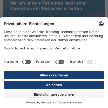
Warum unsere Patienten nach einer
Operation ein Wassereis erhalten
MEHR ERFAHREN
16.07.2026
Kliniken
Orthopädie