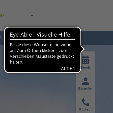
RE
N
AKTUELLES & KONTAKT
Events
Besucher
Rückruf