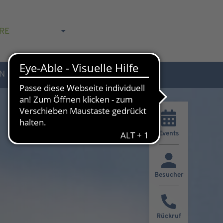
RE
N
AKTUELLES & KONTAKT
Events
Besucher
Rückruf