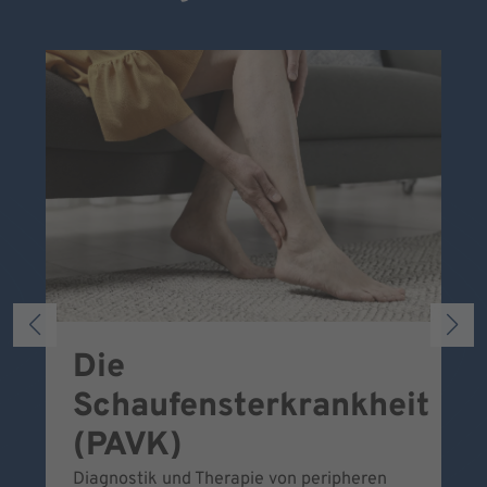
Die
S
Schaufensterkrankheit
Wa
To
(PAVK)
Be
Diagnostik und Therapie von peripheren