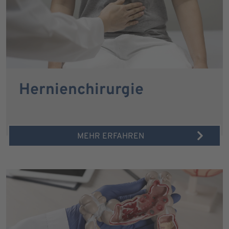
Hernienchirurgie
MEHR ERFAHREN