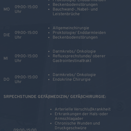
Proktologie/ Enddarmleiden
Beckenbodenstörungen
09:00-15:00
MO
Bauchwand-, Nabel- und
Uhr
Leistenbrüche
Allgemeinchirurgie
09:00-15:00
Proktologie/ Enddarmleiden
DIE
Uhr
Beckenbodenstörungen
Darmkrebs/ Onkologie
09:00-15:00
Refluxsprechstunde/ oberer
MI
Uhr
Gastrointestinaltrakt
Darmkrebs/ Onkologie
09:00-15:00
DO
Endokrine Chirurgie
Uhr
SRPECHSTUNDE GEFÄßMEDIZIN/ GEFÄßCHIRURGIE:
Arterielle Verschlußkrankheit
Erkrankungen der Hals-oder
Armschlagader
Chronische Wunden und
Druckgeschwüre
09:00-15:00