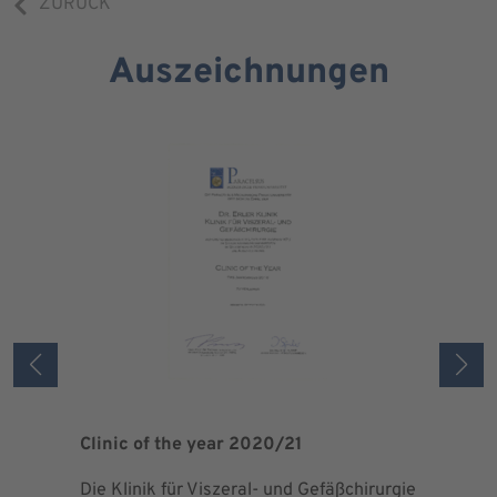
ZURÜCK
Auszeichnungen
Clinic of the year 2020/21
Patient 
Die Klinik für Viszeral- und Gefäßchirurgie
Als zertif