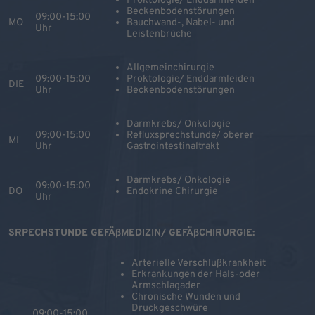
Proktologie/ Enddarmleiden
Beckenbodenstörungen
09:00-15:00
MO
Bauchwand-, Nabel- und
Uhr
Leistenbrüche
Allgemeinchirurgie
09:00-15:00
Proktologie/ Enddarmleiden
DIE
Uhr
Beckenbodenstörungen
Darmkrebs/ Onkologie
09:00-15:00
Refluxsprechstunde/ oberer
MI
Uhr
Gastrointestinaltrakt
Darmkrebs/ Onkologie
09:00-15:00
DO
Endokrine Chirurgie
Uhr
SRPECHSTUNDE GEFÄßMEDIZIN/ GEFÄßCHIRURGIE:
Arterielle Verschlußkrankheit
Erkrankungen der Hals-oder
Armschlagader
Chronische Wunden und
Druckgeschwüre
09:00-15:00