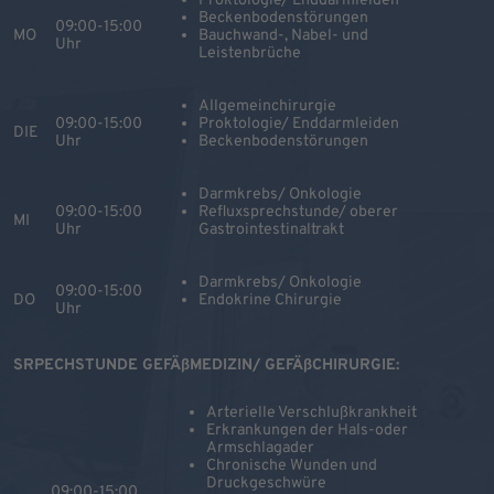
Proktologie/ Enddarmleiden
Beckenbodenstörungen
09:00-15:00
MO
Bauchwand-, Nabel- und
Uhr
Leistenbrüche
Allgemeinchirurgie
09:00-15:00
Proktologie/ Enddarmleiden
DIE
Uhr
Beckenbodenstörungen
Darmkrebs/ Onkologie
09:00-15:00
Refluxsprechstunde/ oberer
MI
Uhr
Gastrointestinaltrakt
Darmkrebs/ Onkologie
09:00-15:00
DO
Endokrine Chirurgie
Uhr
SRPECHSTUNDE GEFÄßMEDIZIN/ GEFÄßCHIRURGIE:
Arterielle Verschlußkrankheit
Erkrankungen der Hals-oder
Armschlagader
Chronische Wunden und
Druckgeschwüre
09:00-15:00