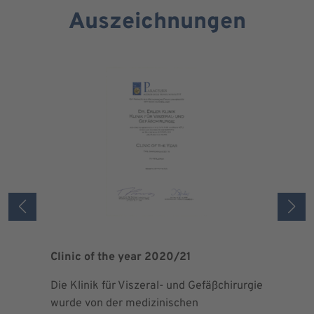
Auszeichnungen
Clinic of the year 2020/21
Patient 
Die Klinik für Viszeral- und Gefäßchirurgie
Als zertif
wurde von der medizinischen
dem Blut 