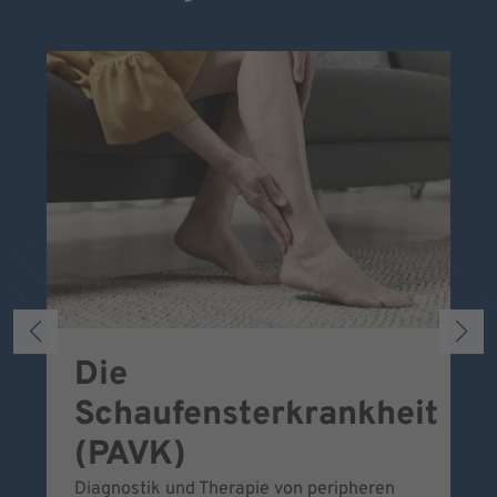
Die
S
Schaufensterkrankheit
Wa
To
(PAVK)
Be
Diagnostik und Therapie von peripheren