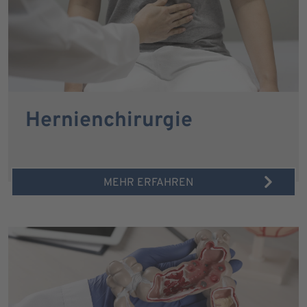
Hernienchirurgie
MEHR ERFAHREN