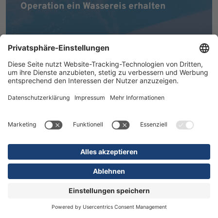
Operation ein Wassereis erhalten
MEHR ERFAHREN
16.07.2026
Kliniken
Orthopädie