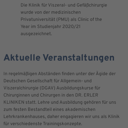
Die Klinik für Viszeral- und Gefäßchirurgie
Als zertif
wurde von der medizinischen
dem Blut 
Privatuniversität (PMU) als Clinic of the
Blutprodu
Year im Studienjahr 2020/21
ausgezeichnet.
Aktuelle Veranstaltungen
In regelmäßigen Abständen finden unter der Ägide der
Deutschen Gesellschaft für Allgemein- und
Viszeralchirurgie (DGAV) Ausbildungskurse für
Chirurginnen und Chirurgen in den DR. ERLER
KLINIKEN statt. Lehre und Ausbildung gehören für uns
zum festen Bestandteil eines akademischen
Lehrkrankenhauses, daher engagieren wir uns als Klinik
für verschiedenste Trainingskonzepte.