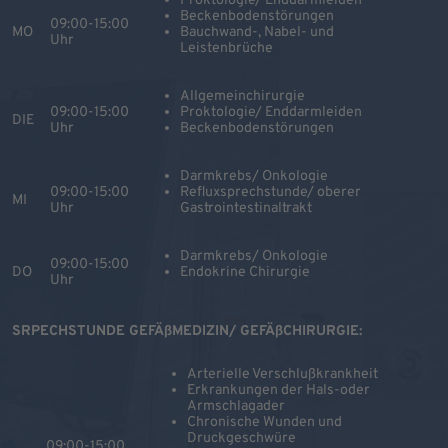
Proktologie/ Enddarmleiden
Beckenbodenstörungen
09:00-15:00
MO
Bauchwand-, Nabel- und
Uhr
Leistenbrüche
Allgemeinchirurgie
09:00-15:00
Proktologie/ Enddarmleiden
DIE
Uhr
Beckenbodenstörungen
Darmkrebs/ Onkologie
09:00-15:00
Refluxsprechstunde/ oberer
MI
Uhr
Gastrointestinaltrakt
Darmkrebs/ Onkologie
09:00-15:00
DO
Endokrine Chirurgie
Uhr
SRPECHSTUNDE GEFÄßMEDIZIN/ GEFÄßCHIRURGIE:
Arterielle Verschlußkrankheit
Erkrankungen der Hals-oder
Armschlagader
Chronische Wunden und
Druckgeschwüre
09:00-15:00