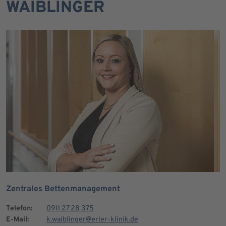
WAIBLINGER
Zentrales Bettenmanagement
Telefon:
0911 27 28 375
E-Mail:
k.waiblinger@erler-klinik.de