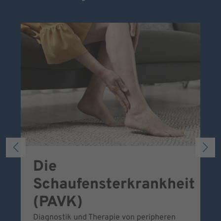
Die
S
Schaufensterkrankheit
Wa
To
(PAVK)
Be
Diagnostik und Therapie von peripheren