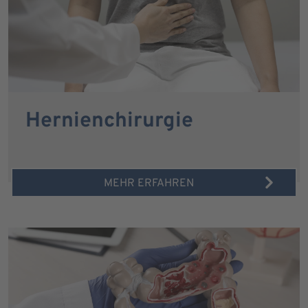
Hernienchirurgie
MEHR ERFAHREN