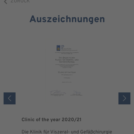
ZURÜCK
Auszeichnungen
Clinic of the year 2020/21
Patient 
Die Klinik für Viszeral- und Gefäßchirurgie
Als zertif