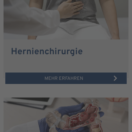
Hernienchirurgie
MEHR ERFAHREN