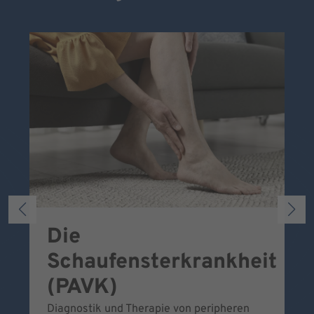
Die
S
Schaufensterkrankheit
Wa
To
(PAVK)
Be
Diagnostik und Therapie von peripheren