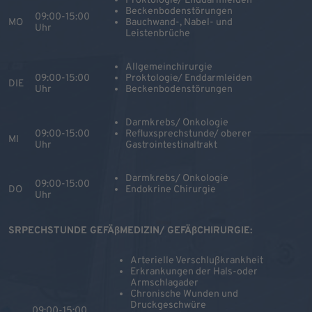
Proktologie/ Enddarmleiden
Beckenbodenstörungen
09:00-15:00
MO
Bauchwand-, Nabel- und
Uhr
Leistenbrüche
Allgemeinchirurgie
09:00-15:00
Proktologie/ Enddarmleiden
DIE
Uhr
Beckenbodenstörungen
Darmkrebs/ Onkologie
09:00-15:00
Refluxsprechstunde/ oberer
MI
Uhr
Gastrointestinaltrakt
Darmkrebs/ Onkologie
09:00-15:00
DO
Endokrine Chirurgie
Uhr
SRPECHSTUNDE GEFÄßMEDIZIN/ GEFÄßCHIRURGIE:
Arterielle Verschlußkrankheit
Erkrankungen der Hals-oder
Armschlagader
Chronische Wunden und
Druckgeschwüre
09:00-15:00