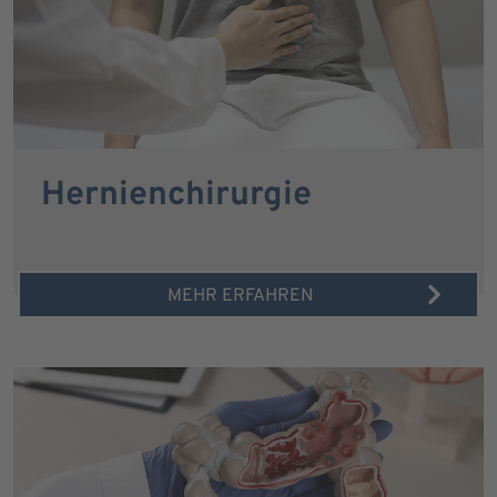
Hernienchirurgie
MEHR ERFAHREN