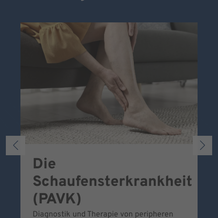
Die
S
Schaufensterkrankheit
Wa
To
(PAVK)
Be
Diagnostik und Therapie von peripheren