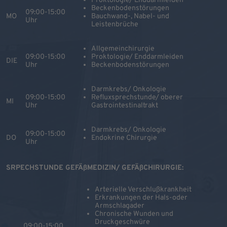
Proktologie/ Enddarmleiden
Beckenbodenstörungen
09:00-15:00
MO
Bauchwand-, Nabel- und
Uhr
Leistenbrüche
Allgemeinchirurgie
09:00-15:00
Proktologie/ Enddarmleiden
DIE
Uhr
Beckenbodenstörungen
Darmkrebs/ Onkologie
09:00-15:00
Refluxsprechstunde/ oberer
MI
Uhr
Gastrointestinaltrakt
Darmkrebs/ Onkologie
09:00-15:00
DO
Endokrine Chirurgie
Uhr
SRPECHSTUNDE GEFÄßMEDIZIN/ GEFÄßCHIRURGIE:
Arterielle Verschlußkrankheit
Erkrankungen der Hals-oder
Armschlagader
Chronische Wunden und
Druckgeschwüre
09:00-15:00