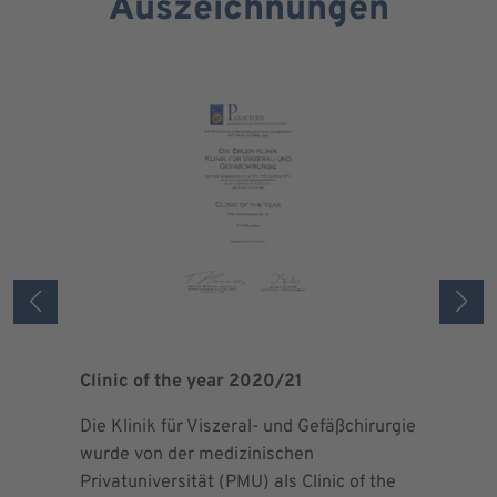
Auszeichnungen
Clinic of the year 2020/21
Patient 
Die Klinik für Viszeral- und Gefäßchirurgie
Als zertif
wurde von der medizinischen
dem Blut 
Privatuniversität (PMU) als Clinic of the
Blutprodu