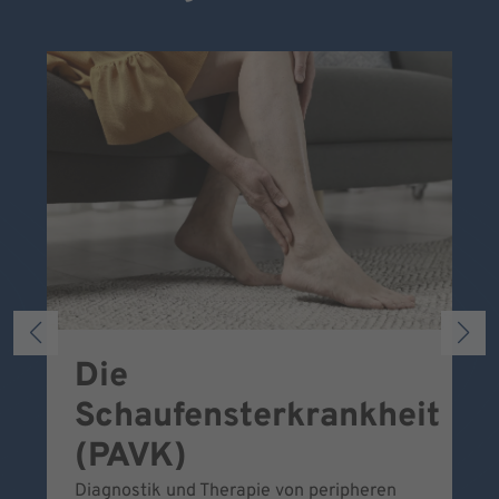
Die
S
Schaufensterkrankheit
Wa
To
(PAVK)
Be
Diagnostik und Therapie von peripheren