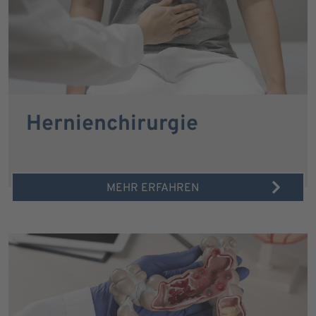
Hernienchirurgie
MEHR ERFAHREN