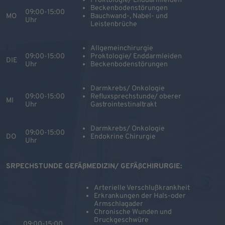
Proktologie/ Enddarmleiden
Beckenbodenstörungen
09:00-15:00
MO
Bauchwand-, Nabel- und
Uhr
Leistenbrüche
Allgemeinchirurgie
09:00-15:00
Proktologie/ Enddarmleiden
DIE
Uhr
Beckenbodenstörungen
Darmkrebs/ Onkologie
09:00-15:00
Refluxsprechstunde/ oberer
MI
Uhr
Gastrointestinaltrakt
Darmkrebs/ Onkologie
09:00-15:00
DO
Endokrine Chirurgie
Uhr
SRPECHSTUNDE GEFÄßMEDIZIN/ GEFÄßCHIRURGIE:
Arterielle Verschlußkrankheit
Erkrankungen der Hals-oder
Armschlagader
Chronische Wunden und
Druckgeschwüre
09:00-15:00