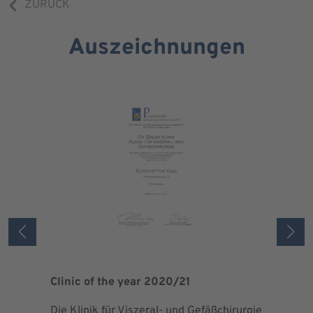
ZURÜCK
Auszeichnungen
Clinic of the year 2020/21
Patient 
Die Klinik für Viszeral- und Gefäßchirurgie
Als zertif