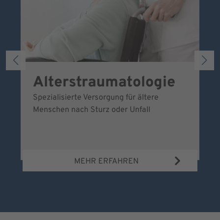
Alterstraumatologie
A
Spezialisierte Versorgung für ältere
Menschen nach Sturz oder Unfall
Al
Ve
ve
Ni
MEHR ERFAHREN