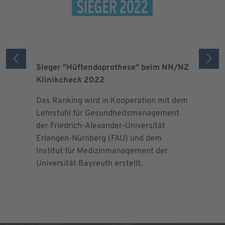
Sieger "Hüftendoprothese" beim NN/NZ
Zertifizi
Klinikcheck 2022
der Maxi
Das Ranking wird in Kooperation mit dem
Seit 2013 
Lehrstuhl für Gesundheitsmanagement
EndoProt
der Friedrich-Alexander-Universität
Maximalv
Erlangen-Nürnberg (FAU) und dem
Richtlini
Institut für Medizinmanagement der
für Ortho
Universität Bayreuth erstellt.
Chirurgie 